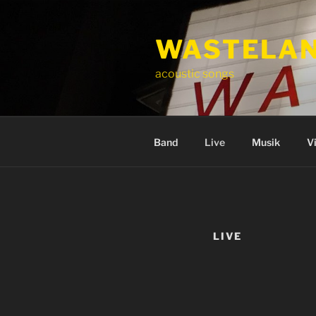
Zum
Inhalt
WASTELAN
springen
acoustic songs
Band
Live
Musik
V
LIVE